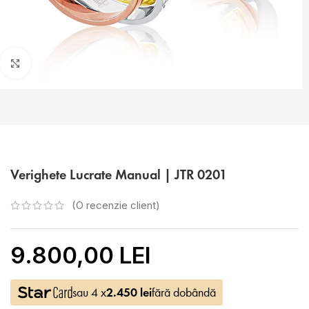
Faceți click pentru a mări
Verighete Lucrate Manual | JTR 0201
(O recenzie client)
9.800,00 LEI
sau 4 x
2.450
lei
fără dobândă