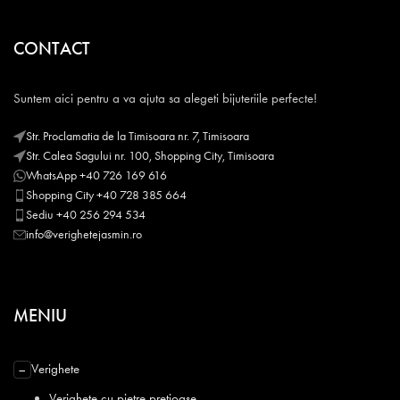
CONTACT
Suntem aici pentru a va ajuta sa alegeti bijuteriile perfecte!
Str. Proclamatia de la Timisoara nr. 7, Timisoara
Str. Calea Sagului nr. 100, Shopping City, Timisoara
WhatsApp +40 726 169 616
Shopping City +40 728 385 664
Sediu +40 256 294 534
info@verighetejasmin.ro
MENIU
Verighete
−
Verighete cu pietre pretioase