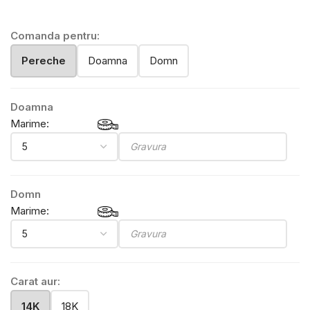
Comanda pentru:
Pereche
Doamna
Domn
Doamna
Marime:
Domn
Marime:
Carat aur:
14K
18K