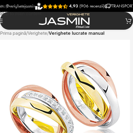
righetejasmin
4,93
(906 recenzii)
TRANSPORT RAPID
Skip to navigation
Skip to main content
Prima pagină
Verighete
Verighete lucrate manual