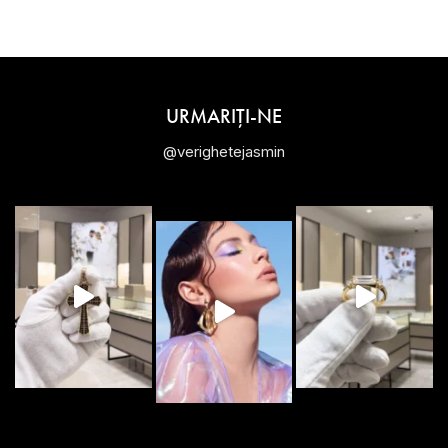
URMARIȚI-NE
@verighetejasmin