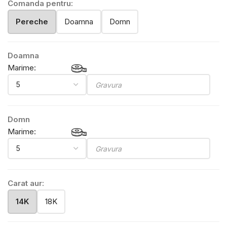
Comanda pentru:
Pereche
Doamna
Domn
Doamna
Marime:
Domn
Marime:
Carat aur:
14K
18K