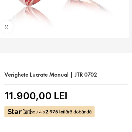
Faceți click pentru a mări
Verighete Lucrate Manual | JTR 0702
11.900,00 LEI
sau 4 x
2.975
lei
fără dobândă