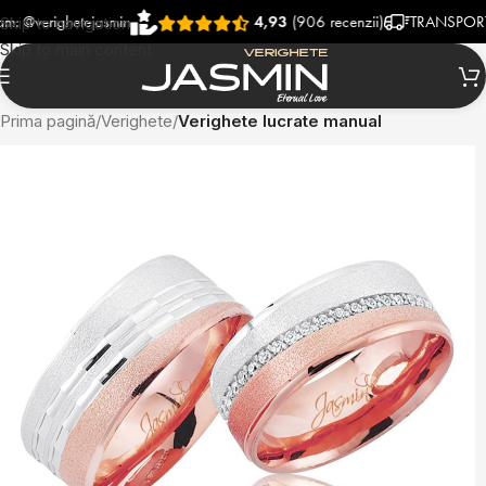
righetejasmin
4,93
(906 recenzii)
TRANSPORT RAPID
Skip to navigation
Skip to main content
Prima pagină
Verighete
Verighete lucrate manual