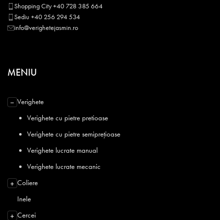
Shopping City +40 728 385 664
Sediu +40 256 294 534
info@verighetejasmin.ro
MENIU
Verighete
−
Verighete cu pietre pretioase
Verighete cu pietre semiprețioase
Verighete lucrate manual
Verighete lucrate mecanic
Coliere
+
Inele
Cercei
+