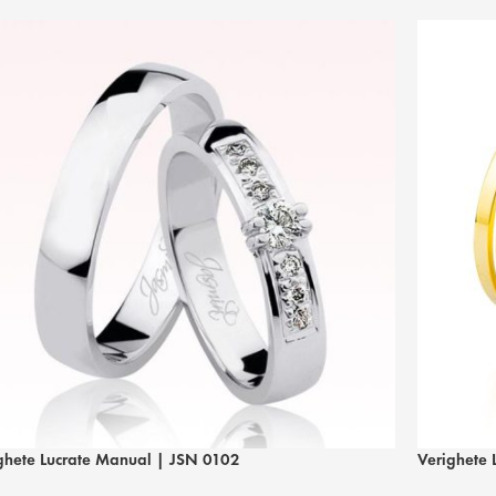
ghete Lucrate Manual | JSN 0102
Verighete 