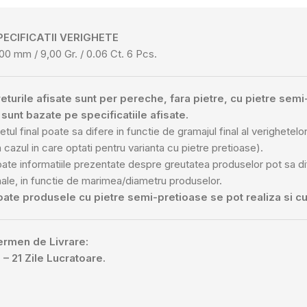
PECIFICATII VERIGHETE
00 mm / 9,00 Gr. / 0.06 Ct. 6 Pcs.
eturile afisate sunt per pereche, fara pietre, cu pietre sem
 sunt bazate pe specificatiile afisate.
etul final poate sa difere in functie de gramajul final al verighetelor 
n cazul in care optati pentru varianta cu pietre pretioase).
ate informatiile prezentate despre greutatea produselor pot sa d
nale, in functie de marimea/diametru produselor.
oate produsele cu pietre semi-pretioase se pot realiza si cu
ermen de Livrare:
 – 21 Zile Lucratoare.