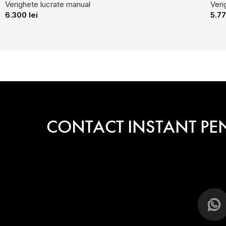
Verighete lucrate manual
Veri
6.300
lei
5.7
CONTACT INSTANT PE