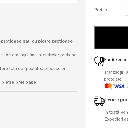
Pietre:
i-pretioase sau cu pietre pretioase
si de caratajul final al pietrelor pretiose
Plată secur
ifere fata de greutatea produselor
Tranzacții 
protejate
 pietre pretioase.
Livrare gra
În toată Ro
Expedieri a