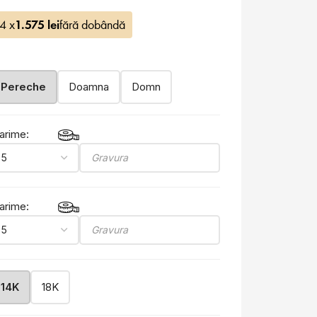
 4 x
1.575
lei
fără dobândă
Pereche
Doamna
Domn
arime:
arime:
14K
18K