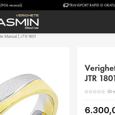
TRANSPORT RAPID SI GRATUIT
te Manual | JTR 1801
Verighe
JTR 180
(O r
6.300,