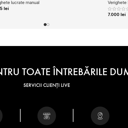
ghete lucrate manual
Verighete 
75
lei
7.000
lei
NTRU TOATE ÎNTREBĂRILE 
SERVICII CLIENȚI LIVE