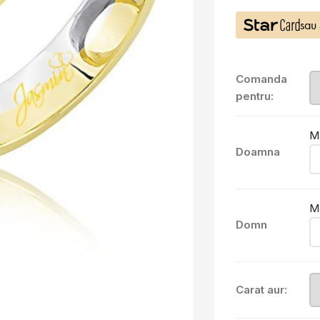
sau
Comanda
pentru:
M
Doamna
M
Domn
Carat aur: