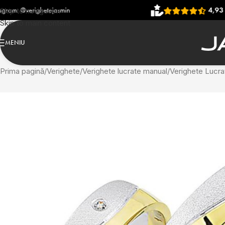
jasmin
4,93
(906 recenzii)
Skip to navigation
Skip to main content
MENIU
Prima pagină
Verighete
Verighete lucrate manual
Verighete Lucra