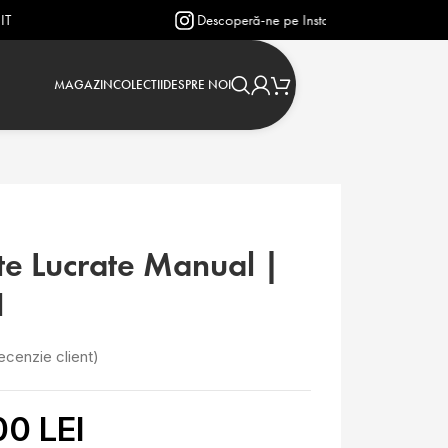
Descoperă-ne pe Instagram: @verighetejasmin
MAGAZIN
COLECTII
DESPRE NOI
te Lucrate Manual |
1
ecenzie client)
00 LEI