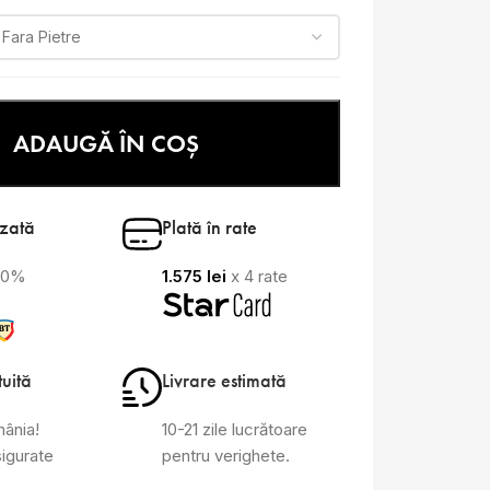
ADAUGĂ ÎN COȘ
izată
Plată în rate
100%
1.575
lei
x 4 rate
tuită
Livrare estimată
mânia!
10-21 zile lucrătoare
sigurate
pentru verighete.