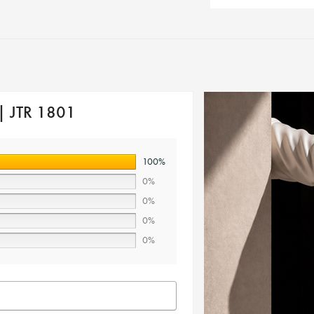
 | JTR 1801
100%
0%
0%
0%
0%