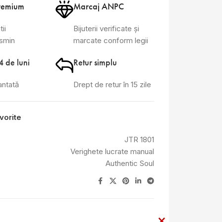
remium
Marcaj ANPC
tii
Bijuterii verificate și
asmin
marcate conform legii
4 de luni
Retur simplu
antată
Drept de retur în 15 zile
vorite
JTR 1801
Verighete lucrate manual
Authentic Soul
×
×