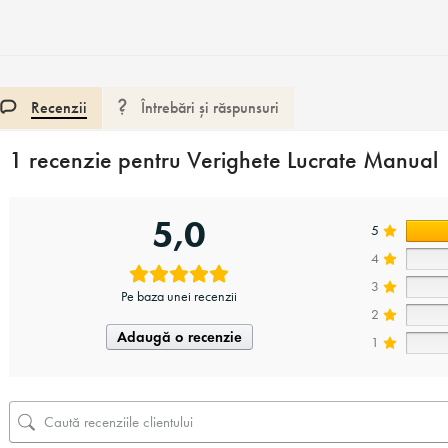
Recenzii
Întrebări și răspunsuri
1 recenzie pentru
Verighete Lucrate Manual
5,0
5
4
3
Pe baza unei recenzii
2
Adaugă o recenzie
1