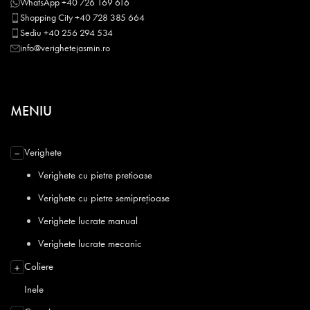
WhatsApp +40 726 169 616
Shopping City +40 728 385 664
Sediu +40 256 294 534
info@verighetejasmin.ro
MENIU
Verighete
−
Verighete cu pietre pretioase
Verighete cu pietre semiprețioase
Verighete lucrate manual
Verighete lucrate mecanic
Coliere
+
Inele