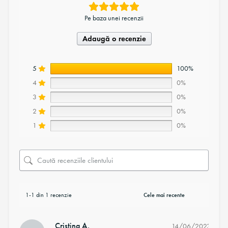
Pe baza unei recenzii
Adaugă o recenzie
5
100%
4
0%
3
0%
2
0%
1
0%
1-1 din 1 recenzie
Cristina A.
14/06/2023