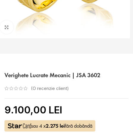
Faceți click pentru a mări
Verighete Lucrate Mecanic | JSA 3602
(O recenzie client)
9.100,00 LEI
sau 4 x
2.275
lei
fără dobândă