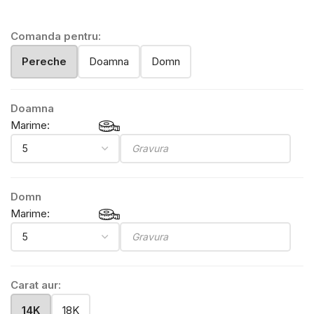
Comanda pentru:
Pereche
Doamna
Domn
Doamna
Marime:
Domn
Marime:
Carat aur:
14K
18K