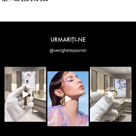
URMARIȚI-NE
@verighetejasmin