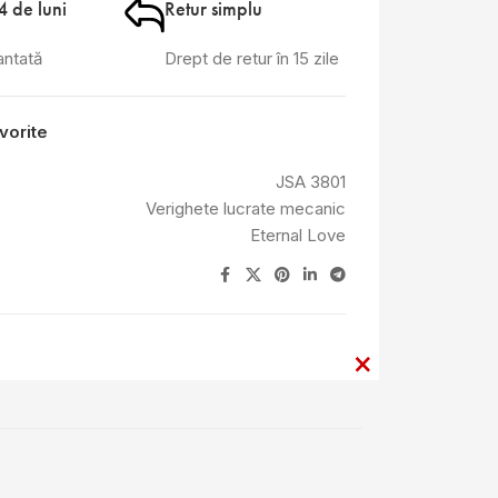
4 de luni
Retur simplu
antată
Drept de retur în 15 zile
vorite
JSA 3801
Verighete lucrate mecanic
Eternal Love
×
×