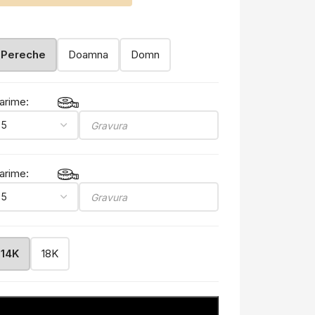
Pereche
Doamna
Domn
arime:
arime:
14K
18K