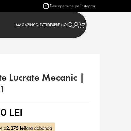
Descoperă-ne pe Instagram: @verighetejasmin
MAGAZIN
COLECTII
DESPRE NOI
te Lucrate Mecanic |
01
0 LEI
 4 x
2.275
lei
fără dobândă