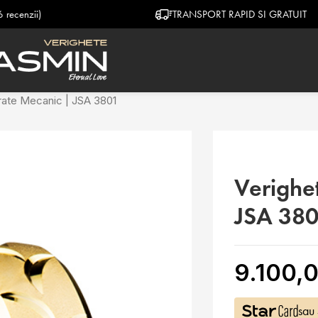
TRANSPORT RAPID SI GRATUIT
rate Mecanic | JSA 3801
Verighe
JSA 38
9.100,0
sau