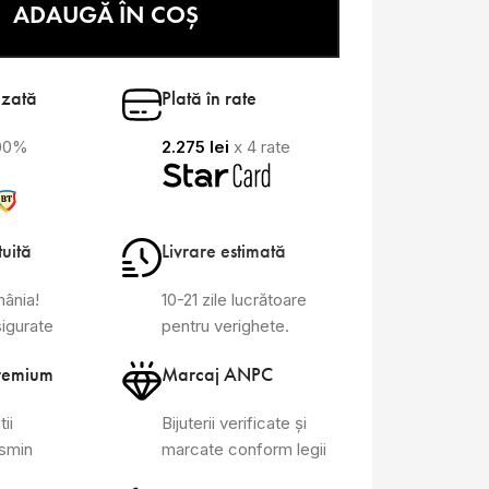
ADAUGĂ ÎN COȘ
izată
Plată în rate
100%
2.275
lei
x 4 rate
tuită
Livrare estimată
mânia!
10-21 zile lucrătoare
sigurate
pentru verighete.
remium
Marcaj ANPC
tii
Bijuterii verificate și
asmin
marcate conform legii