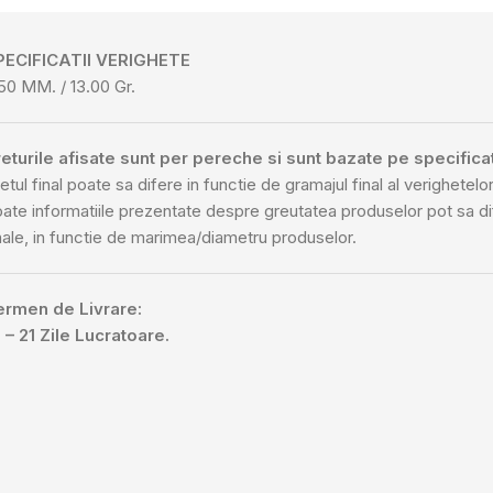
PECIFICATII VERIGHETE
50 MM. / 13.00 Gr.
eturile afisate sunt per pereche si sunt bazate pe specificat
etul final poate sa difere in functie de gramajul final al verighetelor
ate informatiile prezentate despre greutatea produselor pot sa d
nale, in functie de marimea/diametru produselor.
ermen de Livrare:
 – 21 Zile Lucratoare.