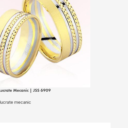
Lucrate Mecanic | JSS 6909
Verighete Lucrat
 lucrate mecanic
Verighete lucra
7.700
lei