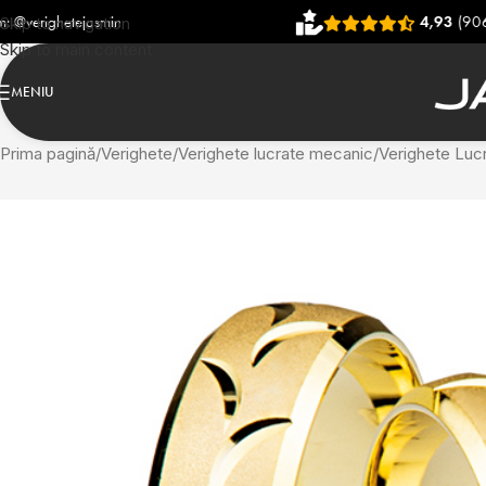
4,93
(906 recenzii)
Skip to navigation
Skip to main content
MENIU
Prima pagină
Verighete
Verighete lucrate mecanic
Verighete Luc