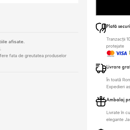
Plată secur
Tranzacții 
iile afisate.
protejate
.
ifere fata de greutatea produselor
Livrare gra
În toată Ro
Expedieri a
Ambalaj p
Livrate în cu
elegante J