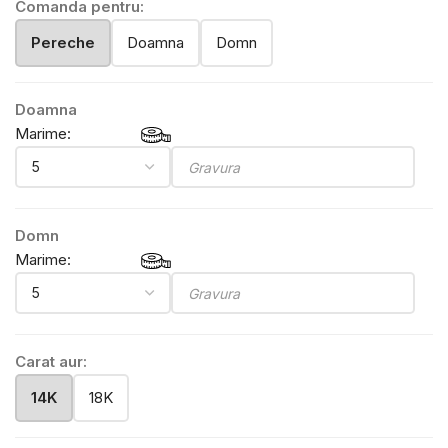
Comanda pentru:
Pereche
Doamna
Domn
Doamna
Marime:
Domn
Marime:
Carat aur:
14K
18K