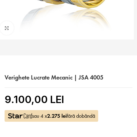
Faceți click pentru a mări
Verighete Lucrate Mecanic | JSA 4005
9.100,00 LEI
sau 4 x
2.275
lei
fără dobândă