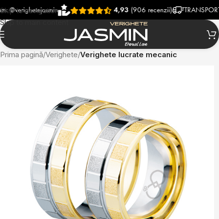
righetejasmin
4,93
(906 recenzii)
TRANSPORT RAPID
Skip to navigation
Skip to main content
Prima pagină
Verighete
Verighete lucrate mecanic