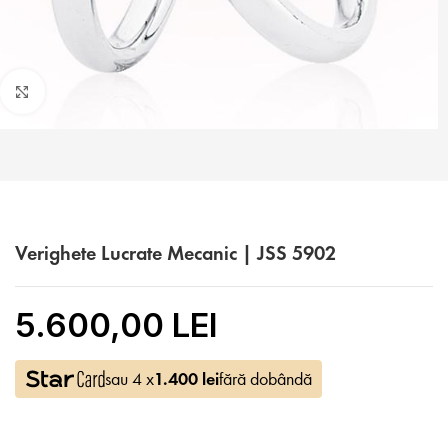
Faceți click pentru a mări
Verighete Lucrate Mecanic | JSS 5902
5.600,00 LEI
sau 4 x
1.400
lei
fără dobândă