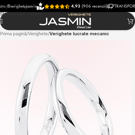
erighetejasmin
4,93
(906 recenzii)
TRANSPORT RAPI
Skip to navigation
Skip to main content
Prima pagină
Verighete
Verighete lucrate mecanic