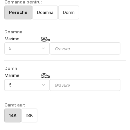
Comanda pentru:
Pereche
Doamna
Domn
Doamna
Marime:
Domn
Marime:
Carat aur:
14K
18K