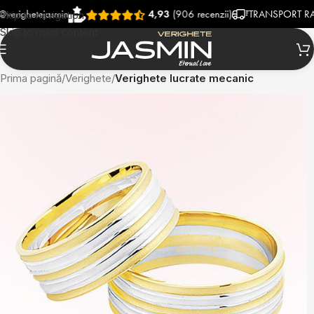
hetejasmin
4,93
(906 recenzii)
TRANSPORT RAPID SI
Skip to navigation
Skip to main content
Prima pagină
Verighete
Verighete lucrate mecanic