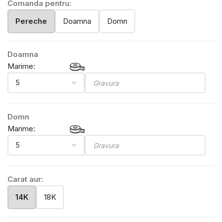
Comanda pentru:
Pereche
Doamna
Domn
Doamna
Marime:
Domn
Marime:
Carat aur:
14K
18K