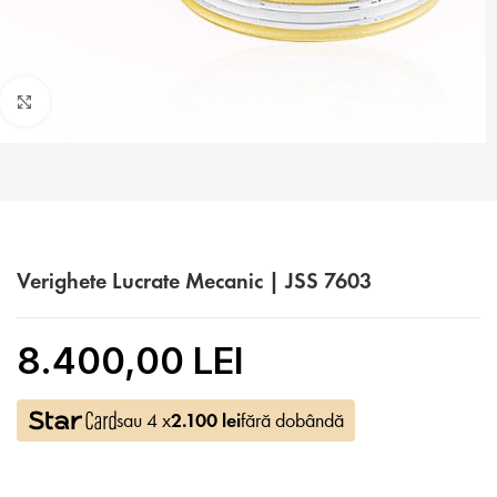
Faceți click pentru a mări
Verighete Lucrate Mecanic | JSS 7603
8.400,00 LEI
sau 4 x
2.100
lei
fără dobândă