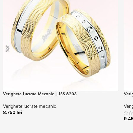
Verighete Lucrate Mecanic | JSS 6203
Veri
Verighete lucrate mecanic
Veri
8.750
lei
9.4