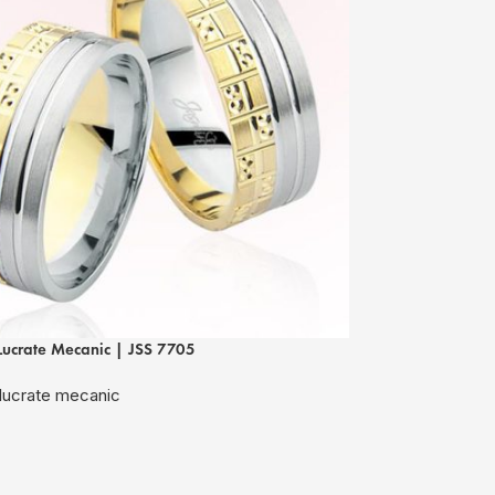
Lucrate Mecanic | JSS 7705
Verighete Lucrat
 lucrate mecanic
Verighete lucra
9.800
lei