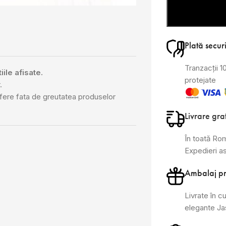
Plată secur
Tranzacții 
iile afisate.
protejate
.
ifere fata de greutatea produselor
Livrare gra
În toată Ro
Expedieri a
Ambalaj p
Livrate în cu
elegante J