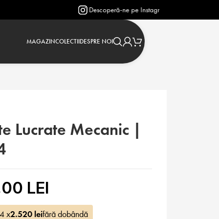
Descoperă-ne pe Instagram: @verighetejasmin
MAGAZIN
COLECTII
DESPRE NOI
te Lucrate Mecanic |
4
,00 LEI
 4 x
2.520
lei
fără dobândă