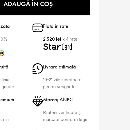
ADAUGĂ ÎN COȘ
izată
Plată în rate
100%
2.520
lei
x 4 rate
tuită
Livrare estimată
mânia!
10-21 zile lucrătoare
sigurate
pentru verighete.
remium
Marcaj ANPC
tii
Bijuterii verificate și
asmin
marcate conform legii