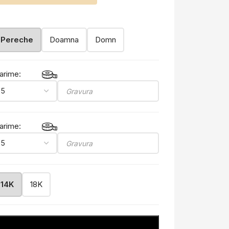
Pereche
Doamna
Domn
arime:
arime:
14K
18K