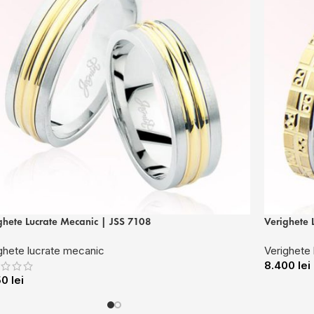
ghete Lucrate Mecanic | JSS 7108
Verighete 
ghete lucrate mecanic
Verighete
8.400
lei
50
lei