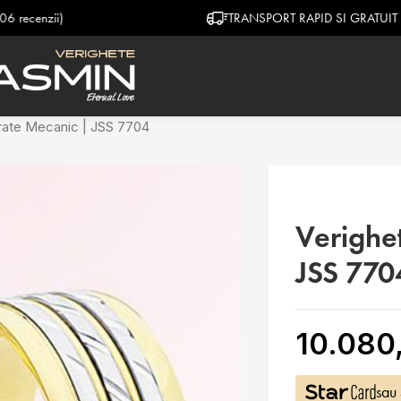
TRANSPORT RAPID SI GRATUIT
rate Mecanic | JSS 7704
Verighe
JSS 770
10.080
sau