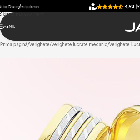
asmin
4,93
(906 recenzii)
Skip to navigation
Skip to main content
MENIU
Prima pagină
Verighete
Verighete lucrate mecanic
Verighete Luc