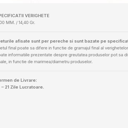
PECIFICATII VERIGHETE
00 MM. / 14,40 Gr.
eturile afisate sunt per pereche si sunt bazate pe specificat
etul final poate sa difere in functie de gramajul final al verighetelor
ate informatiile prezentate despre greutatea produselor pot sa d
nale, in functie de marimea/diametru produselor.
ermen de Livrare:
 – 21 Zile Lucratoare.