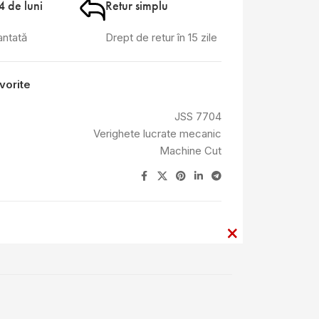
4 de luni
Retur simplu
antată
Drept de retur în 15 zile
vorite
JSS 7704
Verighete lucrate mecanic
Machine Cut
×
×