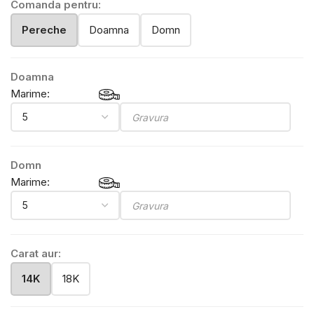
Comanda pentru:
Pereche
Doamna
Domn
Doamna
Marime:
Domn
Marime:
Carat aur:
14K
18K