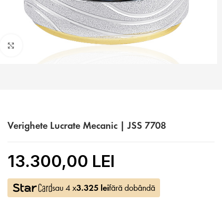
Faceți click pentru a mări
Verighete Lucrate Mecanic | JSS 7708
13.300,00 LEI
sau 4 x
3.325
lei
fără dobândă