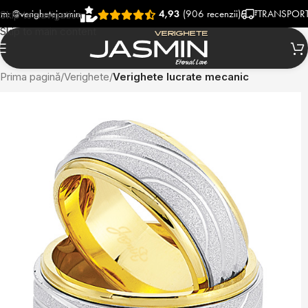
righetejasmin
4,93
(906 recenzii)
TRANSPORT RAPID
Skip to navigation
Skip to main content
Prima pagină
Verighete
Verighete lucrate mecanic