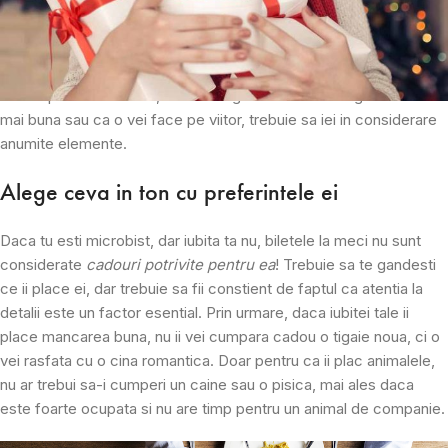
de a face o achizitie, trebuie sa te gandesti bine, pentru ca de
nenumarate ori, barbatii au impresia ca au ales cadoul potrivit,
doar pentru a ajunge acasa si a starni una dintre cele mai urate
certuri posibile. Asadar, ca sa fii sigur ca ai facut alegerea cea
mai buna sau ca o vei face pe viitor, trebuie sa iei in considerare
anumite elemente.
Alege ceva in ton cu preferintele ei
Daca tu esti microbist, dar iubita ta nu, biletele la meci nu sunt
considerate
cadouri potrivite pentru ea
! Trebuie sa te gandesti
ce ii place ei, dar trebuie sa fii constient de faptul ca atentia la
detalii este un factor esential. Prin urmare, daca iubitei tale ii
place mancarea buna, nu ii vei cumpara cadou o tigaie noua, ci o
vei rasfata cu o cina romantica. Doar pentru ca ii plac animalele,
nu ar trebui sa-i cumperi un caine sau o pisica, mai ales daca
este foarte ocupata si nu are timp pentru un animal de companie.