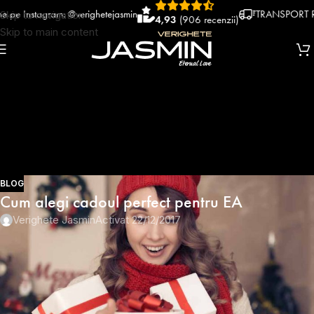
nstagram: @verighetejasmin
TRANSPORT RAPID 
Skip to navigation
4,93
(906 recenzii)
Skip to main content
BLOG
Cum alegi cadoul perfect pentru EA
Verighete Jasmin
Activat 22/12/2017
Cadoul perfect pentru iubita ta
este foarte important. Inainte