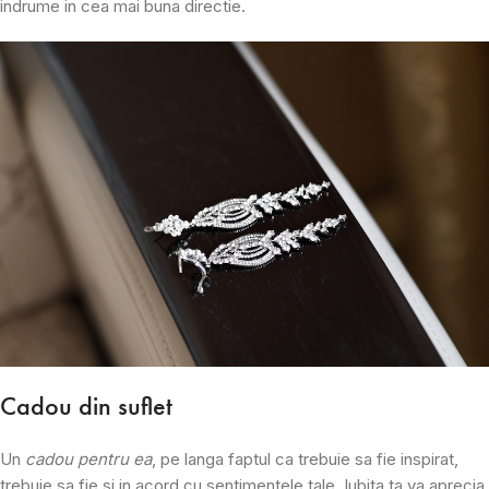
indrume in cea mai buna directie.
Cadou din suflet
Un
cadou pentru ea
, pe langa faptul ca trebuie sa fie inspirat,
trebuie sa fie si in acord cu sentimentele tale. Iubita ta va aprecia