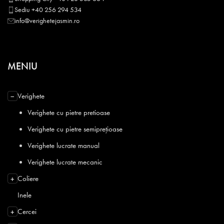
Sediu +40 256 294 534
info@verighetejasmin.ro
MENIU
Verighete
−
Verighete cu pietre pretioase
Verighete cu pietre semiprețioase
Verighete lucrate manual
Verighete lucrate mecanic
Coliere
+
Inele
Cercei
+