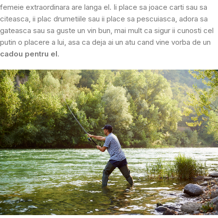
femeie extraordinara are langa el. Ii place sa joace carti sau sa
citeasca, ii plac drumetiile sau ii place sa pescuiasca, adora sa
gateasca sau sa guste un vin bun, mai mult ca sigur ii cunosti cel
putin o placere a lui, asa ca deja ai un atu cand vine vorba de un
cadou pentru el
.