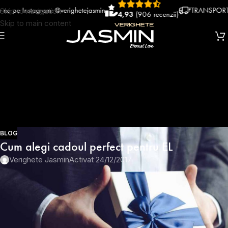
Instagram: @verighetejasmin
TRANSPORT RAPID
Skip to navigation
4,93
(906 recenzii)
Skip to main content
BLOG
Cum alegi cadoul perfect pentru EL
Verighete Jasmin
Activat 24/12/2017
Fie ca e o sarbatoare speciala, fie ca vrei pur si simplu sa ii faci o