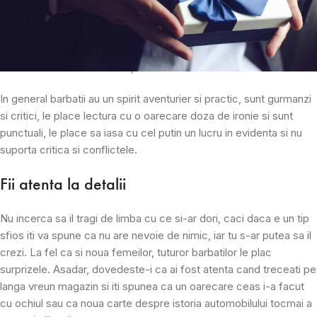
surpriza, totusi mai stai pe ganduri cand vine vorba despre
obiectul care vrei sa i-l faci
cadou iubitului tau
. Il cunosti foarte
bine, dar ca majoritatea barbatilor, e suficient de mofturos, lucru
care iti da ceva batai de cap.
In general barbatii au un spirit aventurier si practic, sunt gurmanzi
si critici, le place lectura cu o oarecare doza de ironie si sunt
punctuali, le place sa iasa cu cel putin un lucru in evidenta si nu
suporta critica si conflictele.
Fii atenta la detalii
Nu incerca sa il tragi de limba cu ce si-ar dori, caci daca e un tip
sfios iti va spune ca nu are nevoie de nimic, iar tu s-ar putea sa il
crezi. La fel ca si noua femeilor, tuturor barbatilor le plac
surprizele. Asadar, dovedeste-i ca ai fost atenta cand treceati pe
langa vreun magazin si iti spunea ca un oarecare ceas i-a facut
cu ochiul sau ca noua carte despre istoria automobilului tocmai a