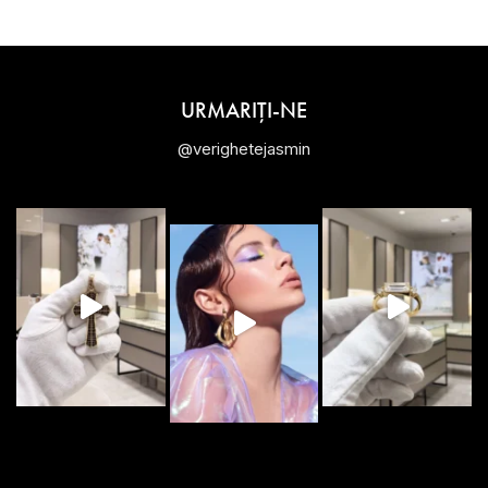
URMARIȚI-NE
@verighetejasmin