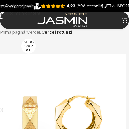
righetejasmin
4,93
(906 recenzii)
TRANSPORT RAPID
Skip to navigation
Skip to main content
Prima pagină
Cercei
Cercei rotunzi
STOC
EPUIZ
AT