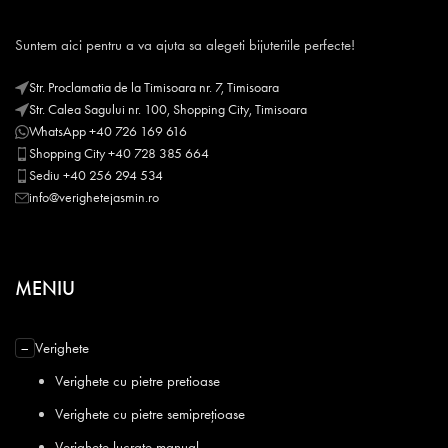
Suntem aici pentru a va ajuta sa alegeti bijuteriile perfecte!
Str. Proclamatia de la Timisoara nr. 7, Timisoara
Str. Calea Sagului nr. 100, Shopping City, Timisoara
WhatsApp +40 726 169 616
Shopping City +40 728 385 664
Sediu +40 256 294 534
info@verighetejasmin.ro
MENIU
Verighete
−
Verighete cu pietre pretioase
Verighete cu pietre semiprețioase
Verighete lucrate manual