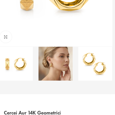
Faceți click pentru a mări
Cercei Aur 14K Geometrici