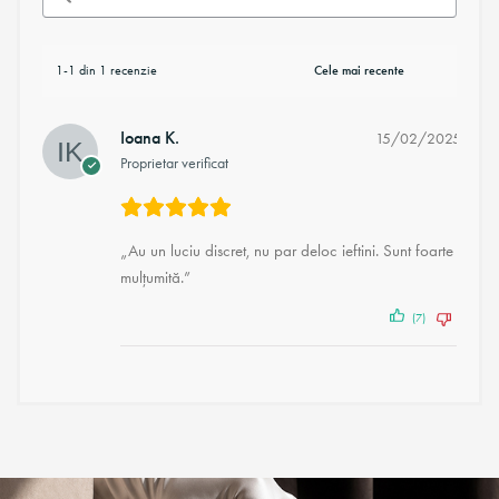
1-1 din 1 recenzie
Ioana K.
15/02/2025
Proprietar verificat
„Au un luciu discret, nu par deloc ieftini. Sunt foarte
mulțumită.”
(7)
(4)