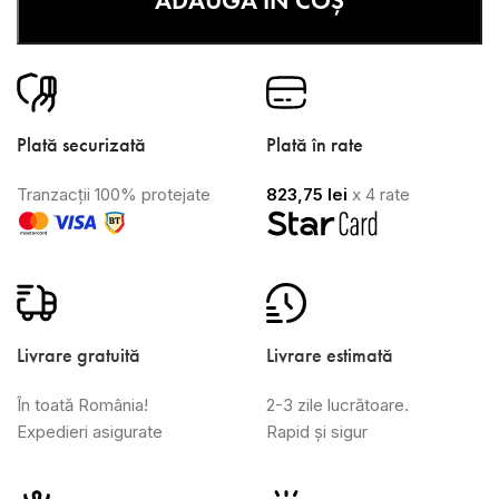
ADAUGĂ ÎN COȘ
Plată securizată
Plată în rate
Tranzacții 100% protejate
823,75
lei
x 4 rate
Livrare gratuită
Livrare estimată
În toată România!
2-3 zile lucrătoare.
Expedieri asigurate
Rapid și sigur