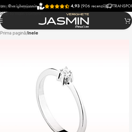
verighetejasmin
4,93
(906 recenzii)
TRANSPORT RAP
Skip to navigation
Skip to main content
Prima pagină
Inele