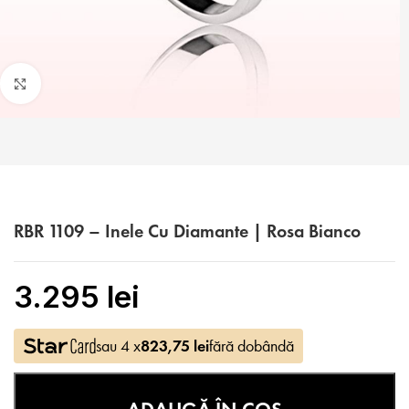
Faceți click pentru a mări
RBR 1109 – Inele Cu Diamante | Rosa Bianco
3.295
lei
sau 4 x
823,75
lei
fără dobândă