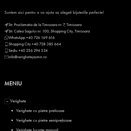
Suntem aici pentru a va ajuta sa alegeti bijuteriile perfecte!
Str. Proclamatia de la Timisoara nr. 7, Timisoara
Str. Calea Sagului nr. 100, Shopping City, Timisoara
WhatsApp +40 726 169 616
Shopping City +40 728 385 664
Sediu +40 256 294 534
info@verighetejasmin.ro
MENIU
Verighete
−
Verighete cu pietre pretioase
Verighete cu pietre semiprețioase
Verighete lucrate manual