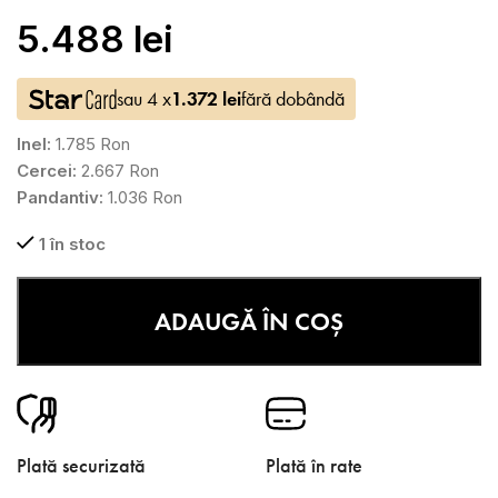
5.488
lei
sau 4 x
1.372
lei
fără dobândă
Inel:
1.785 Ron
Cercei:
2.667 Ron
Pandantiv:
1.036 Ron
1 în stoc
ADAUGĂ ÎN COȘ
Plată securizată
Plată în rate