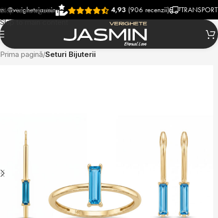
righetejasmin
4,93
(906 recenzii)
TRANSPORT RAPID
Skip to navigation
Skip to main content
Prima pagină
Seturi Bijuterii