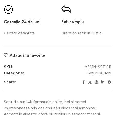
Garanție 24 de luni
Retur simplu
Calitate garantată
Drept de retur în 15 zile
Adaugă la favorite
SKU:
YSMN-SET1011
Categorie:
Seturi Bijuterii
Share:
Setul din aur 14K format din colier, inel și cercei
impresionează prin designul său elegant și armonios.
Accentele albastre oferă bijuteriilor un aspect rafinat și