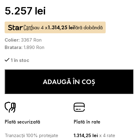
5.257
lei
sau 4 x
1.314,25
lei
fără dobândă
Colier:
3367 Ron
Bratara:
1.890 Ron
1 în stoc
ADAUGĂ ÎN COȘ
Plată securizată
Plată în rate
Tranzacții 100% protejate
1.314,25
lei
x 4 rate