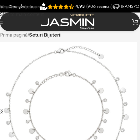
verighetejasmin
4,93
(906 recenzii)
TRANSPORT RAP
Skip to navigation
Skip to main content
Prima pagină
Seturi Bijuterii