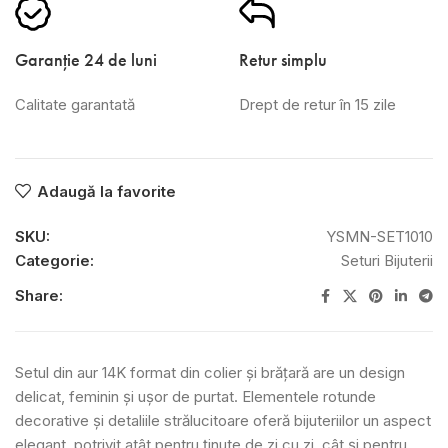
Garanție 24 de luni
Retur simplu
Calitate garantată
Drept de retur în 15 zile
Adaugă la favorite
SKU:
YSMN-SET1010
Categorie:
Seturi Bijuterii
Share:
Setul din aur 14K format din colier și brățară are un design
delicat, feminin și ușor de purtat. Elementele rotunde
decorative și detaliile strălucitoare oferă bijuteriilor un aspect
elegant, potrivit atât pentru ținute de zi cu zi, cât și pentru