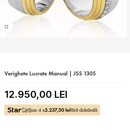
Faceți click pentru a mări
Verighete Lucrate Manual | JSS 1305
12.950,00 LEI
sau 4 x
3.237,50
lei
fără dobândă