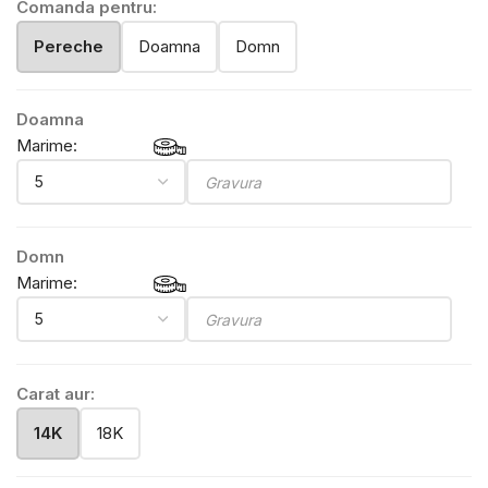
Comanda pentru:
Pereche
Doamna
Domn
Doamna
Marime:
Domn
Marime:
Carat aur:
14K
18K