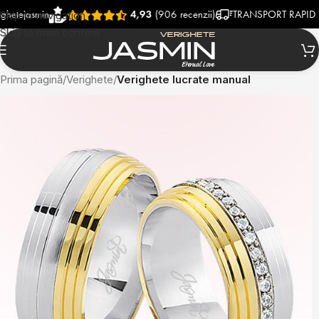
asmin
4,93
(906 recenzii)
TRANSPORT RAPID SI GRA
Skip to navigation
Skip to main content
Prima pagină
Verighete
Verighete lucrate manual