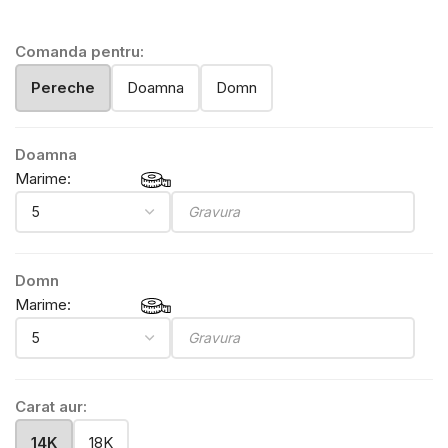
Comanda pentru:
Pereche
Doamna
Domn
Doamna
Marime:
Domn
Marime:
Carat aur:
14K
18K