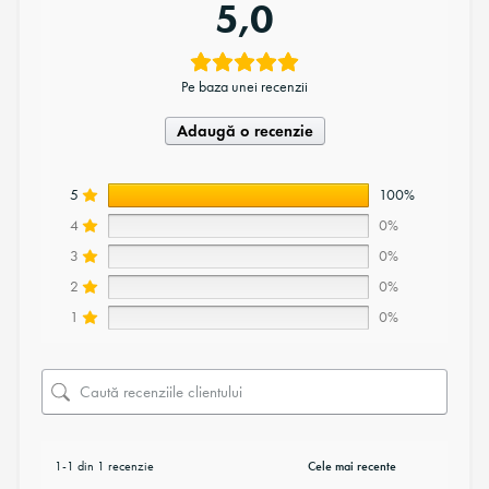
5,0
Pe baza unei recenzii
Adaugă o recenzie
5
100%
4
0%
3
0%
2
0%
1
0%
1-1 din 1 recenzie