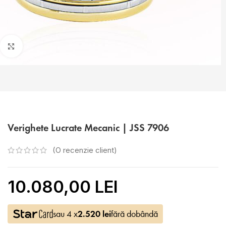
Faceți click pentru a mări
Verighete Lucrate Mecanic | JSS 7906
(O recenzie client)
10.080,00 LEI
sau 4 x
2.520
lei
fără dobândă