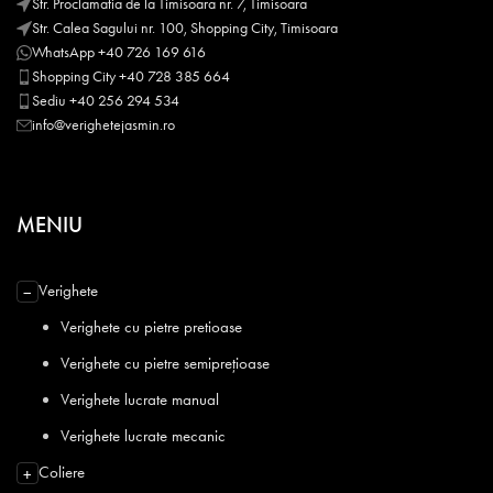
Str. Proclamatia de la Timisoara nr. 7, Timisoara
Str. Calea Sagului nr. 100, Shopping City, Timisoara
WhatsApp +40 726 169 616
Shopping City +40 728 385 664
Sediu +40 256 294 534
info@verighetejasmin.ro
MENIU
Verighete
−
Verighete cu pietre pretioase
Verighete cu pietre semiprețioase
Verighete lucrate manual
Verighete lucrate mecanic
Coliere
+