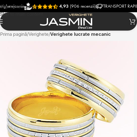
ejasmin
4,93
(906 recenzii)
TRANSPORT RAPID SI G
Skip to navigation
Skip to main content
Prima pagină
Verighete
Verighete lucrate mecanic