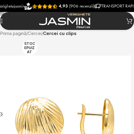
tejasmin
4,93
(906 recenzii)
TRANSPORT RAPID SI 
Skip to navigation
Skip to main content
Prima pagină
Cercei
Cercei cu clips
STOC
EPUIZ
AT